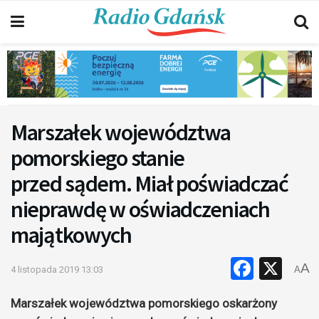
Marszałek województwa
pomorskiego stanie
przed sądem. Miał poświadczać
nieprawdę w oświadczeniach
majątkowych
Faceb
X
A
4 listopada 2019 13:03
A
Marszałek województwa pomorskiego oskarżony