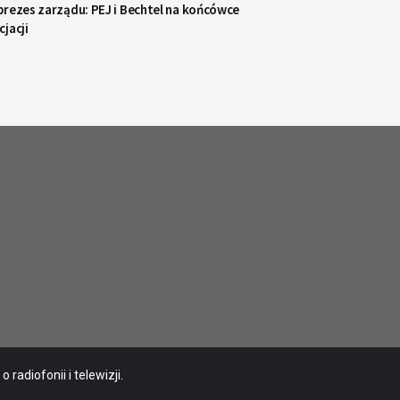
prezes zarządu: PEJ i Bechtel na końcówce
jacji
radiofonii i telewizji.