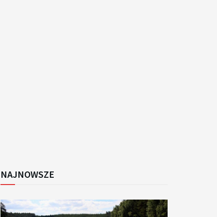
k
NAJNOWSZE