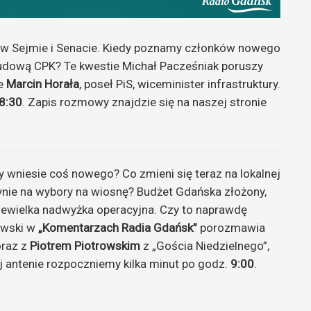
 w Sejmie i Senacie. Kiedy poznamy członków nowego
udową CPK? Te kwestie Michał Pacześniak poruszy
ie
Marcin Horała
, poseł PiS, wiceminister infrastruktury.
8:30
. Zapis rozmowy znajdzie się na naszej stronie
 wniesie coś nowego? Co zmieni się teraz na lokalnej
nie na wybory na wiosnę? Budżet Gdańska złożony,
niewielka nadwyżka operacyjna. Czy to naprawdę
ewski w
„Komentarzach Radia Gdańsk”
porozmawia
oraz z
Piotrem Piotrowskim
z „Gościa Niedzielnego”,
 antenie rozpoczniemy kilka minut po godz.
9:00
.