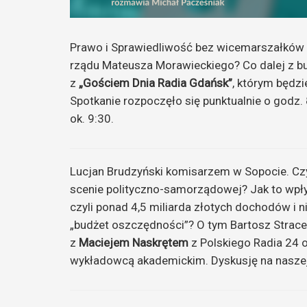
Prawo i Sprawiedliwość bez wicemarszałków
rządu Mateusza Morawieckiego? Co dalej z b
z
„Gościem Dnia Radia Gdańsk”
, którym będz
Spotkanie rozpoczęło się punktualnie o godz.
ok. 9:30.
Lucjan Brudzyński komisarzem w Sopocie. Czy
scenie polityczno-samorządowej? Jak to wpły
czyli ponad 4,5 miliarda złotych dochodów i 
„budżet oszczędności”? O tym Bartosz Strac
z
Maciejem Naskrętem
z Polskiego Radia 24 
wykładowcą akademickim. Dyskusję na naszej