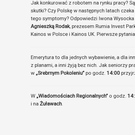
Jak konkurować z robotem na rynku pracy? Są
skutki? Czy Polskę w następnych latach czek
tego symptomy? Odpowiedzi Iwona Wysocka
Agnieszką Rodak
, prezesem Rumia Invest Par
Kainos w Polsce i Kainos UK. Pierwsze pytani
Emerytura to dla jednych wybawienie, a dla in
z planami, a inni żyją bez nich. Jak seniorzy
w
„Srebrnym Pokoleniu”
po godz.
14:00
przyjr
W
„Wiadomościach Regionalnych”
o godz.
14
i na
Żuławach
.