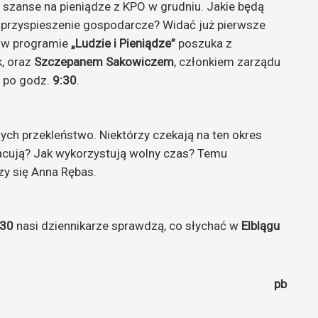
 szanse na pieniądze z KPO w grudniu. Jakie będą
a przyspieszenie gospodarcze? Widać już pierwsze
 w programie
„Ludzie i Pieniądze”
poszuka z
k, oraz
Szczepanem Sakowiczem
, członkiem zarządu
a po godz.
9:30
.
nych przekleństwo. Niektórzy czekają na ten okres
 pracują? Jak wykorzystują wolny czas? Temu
zy się Anna Rębas.
:30
nasi dziennikarze sprawdzą, co słychać w
Elblągu
pb