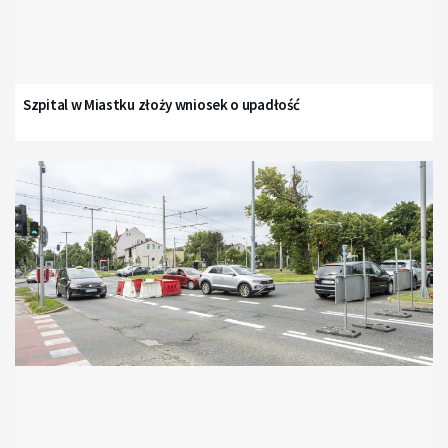
Szpital w Miastku złoży wniosek o upadłość