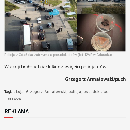
Policja z Gdańska zatrzymała pseudokibiców (fot. KWP w Gdańsku)
W akcji brało udział kilkudziesięciu policjantów.
Grzegorz Armatowski/puch
Tagi:
akcja
Grzegorz Armatowski
policja
pseudokibice
ustawka
REKLAMA