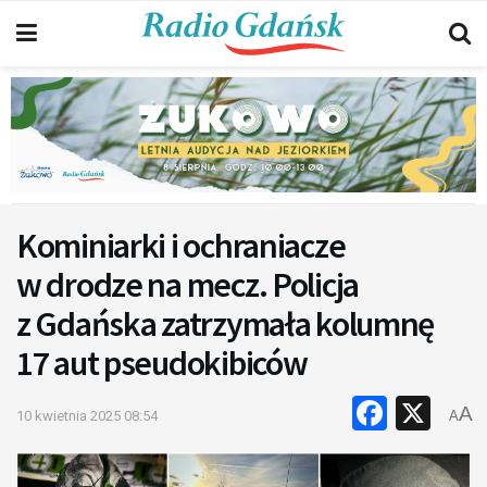
Kominiarki i ochraniacze
w drodze na mecz. Policja
z Gdańska zatrzymała kolumnę
17 aut pseudokibiców
Faceb
X
A
10 kwietnia 2025 08:54
A