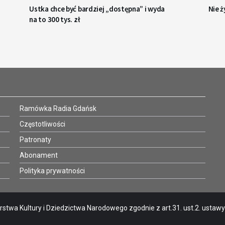
Ustka chce być bardziej „dostępna” i wyda
Nie ż
na to 300 tys. zł
Ramówka Radia Gdańsk
Częstotliwości
Patronaty
Abonament
Polityka prywatności
stwa Kultury i Dziedzictwa Narodowego zgodnie z art.31. ust.2. ustawy o 