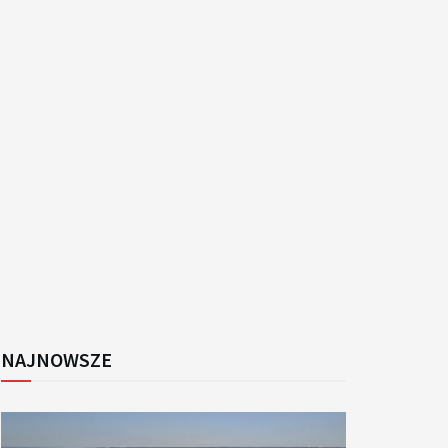
k
NAJNOWSZE