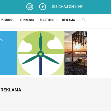
SŁUCHAJ ON-LINE
A POMORZU
KONKURSY
RG STUDIO
REKLAMA
REKLAMA