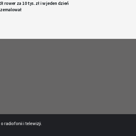
ł rower za 10 tys. zł i w jeden dzień
rzemalował
radiofonii i telewizji.