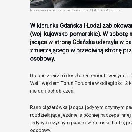
Przewrócona naczepa ze zbożem na A1 (fot. OSP Złotoria)
W kierunku Gdańska i Łodzi zablokowan
(woj. kujawsko-pomorskie). W sobotę 
jadąca w stronę Gdańska uderzyła w bar
zmierzającego w przeciwną stronę prze
osobowy.
Do obu zdarzeń doszło na remontowanym odc
Wsi i węzłem Toruń Południe w odległości 2 k
nie odniósł obrażeń.
Rano ciężarówka jadąca jedynym czynnym pas
rozdzielające jezdnie, a później naczepa inne
jedynym czynnym pasem w kierunku Łodzi, prz
osobowy.