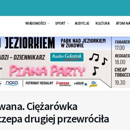
WIADOMOŚCI
SPORT
AUDYCJE
KULTURA
ATOM N
owana. Ciężarówka
czepa drugiej przewróciła