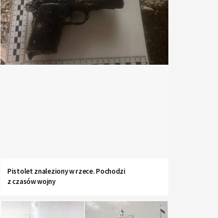
Pistolet znaleziony w rzece. Pochodzi
z czasów wojny