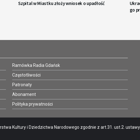
Szpital w Miastku złoży wniosek o upadłość
Ukrad
go p
Ramówka Radia Gdańsk
Częstotliwości
Patronaty
Abonament
Polityka prywatności
stwa Kultury i Dziedzictwa Narodowego zgodnie z art.31. ust.2. ustawy o 