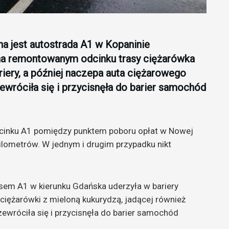
a jest autostrada A1 w Kopaninie
na remontowanym odcinku trasy ciężarówka
iery, a później naczepa auta ciężarowego
wróciła się i przycisnęła do barier samochód
inku A1 pomiędzy punktem poboru opłat w Nowej
ilometrów. W jednym i drugim przypadku nikt
em A1 w kierunku Gdańska uderzyła w bariery
j ciężarówki z mieloną kukurydzą, jadącej również
ewróciła się i przycisnęła do barier samochód