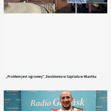
„Problem jest ogromny”. Zwolnienia w Szpitalu w Miastku