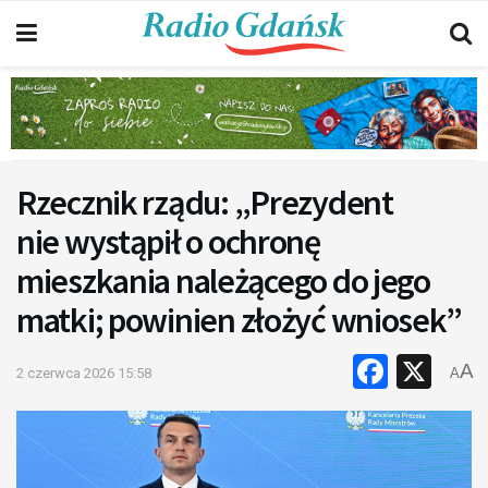
Rzecznik rządu: „Prezydent
nie wystąpił o ochronę
mieszkania należącego do jego
matki; powinien złożyć wniosek”
Faceb
X
A
2 czerwca 2026 15:58
A