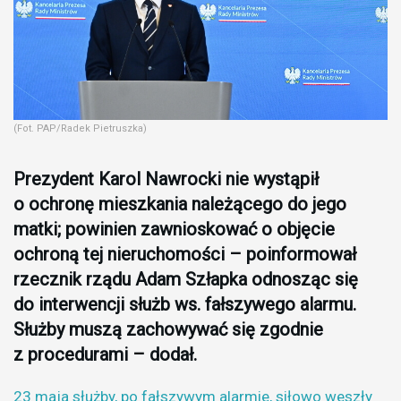
(Fot. PAP/Radek Pietruszka)
Prezydent Karol Nawrocki nie wystąpił
o ochronę mieszkania należącego do jego
matki; powinien zawnioskować o objęcie
ochroną tej nieruchomości – poinformował
rzecznik rządu Adam Szłapka odnosząc się
do interwencji służb ws. fałszywego alarmu.
Służby muszą zachowywać się zgodnie
z procedurami – dodał.
23 maja służby, po fałszywym alarmie, siłowo weszły