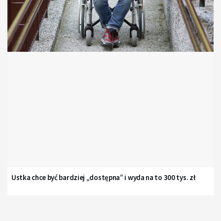
Ustka chce być bardziej „dostępna” i wyda na to 300 tys. zł