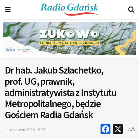
Dr hab. Jakub Szlachetko,
prof. UG, prawnik,
administratywista z Instytutu
Metropolitalnego, będzie
Gościem Radia Gdańsk
Faceb
X
A
11 czerwca 2026 18:23
A