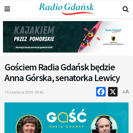
Gościem Radia Gdańsk będzie
Anna Górska, senatorka Lewicy
Faceb
X
A
15 czerwca 2026 18:46
A