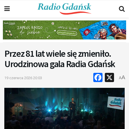
Przez 81 lat wiele się zmieniło.
Urodzinowa gala Radia Gdańsk
Faceb
X
A
19 czerwca 2026 20:03
A