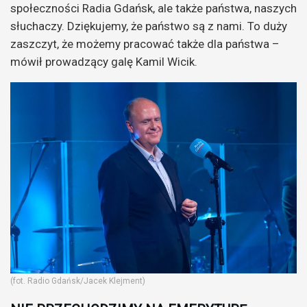
społeczności Radia Gdańsk, ale także państwa, naszych
słuchaczy. Dziękujemy, że państwo są z nami. To duży
zaszczyt, że możemy pracować także dla państwa –
mówił prowadzący galę Kamil Wicik.
(fot. Radio Gdańsk/Jacek Klejment)