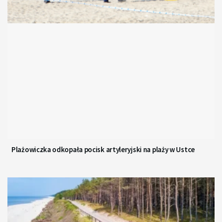
Plażowiczka odkopała pocisk artyleryjski na plaży w Ustce