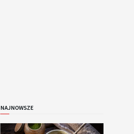
k
NAJNOWSZE