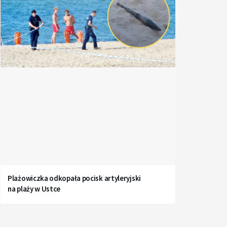
Plażowiczka odkopała pocisk artyleryjski
na plaży w Ustce