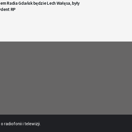
iem Radia Gdańsk będzie Lech Wałęsa, były
ydent RP
radiofonii i telewizji.