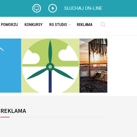
SŁUCHAJ ON-LINE
A POMORZU
KONKURSY
RG STUDIO
REKLAMA
REKLAMA