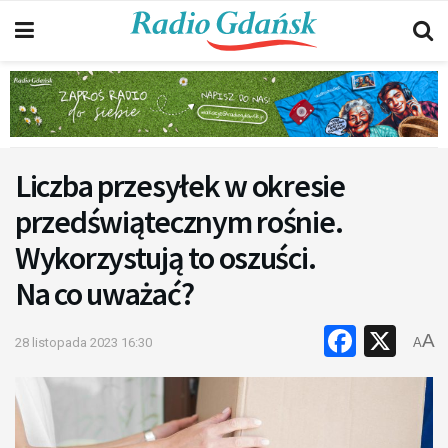
Liczba przesyłek w okresie
przedświątecznym rośnie.
Wykorzystują to oszuści.
Na co uważać?
Faceb
X
A
28 listopada 2023 16:30
A