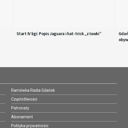
Start IV ligi: Popis Jaguara i hat-trick „z ławki”
Gdań
obyw
Ramówka Radia Gdańsk
Częstotliwości
Patronaty
Abonament
Polityka prywatności