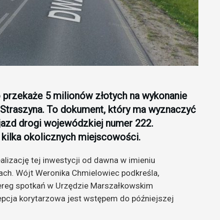
rzekaże 5 milionów złotych na wykonanie
Straszyna. To dokument, który ma wyznaczyć
jazd drogi wojewódzkiej numer 222.
kilka okolicznych miejscowości.
lizację tej inwestycji od dawna w imieniu
kach. Wójt Weronika Chmielowiec podkreśla,
zereg spotkań w Urzędzie Marszałkowskim
cja korytarzowa jest wstępem do późniejszej