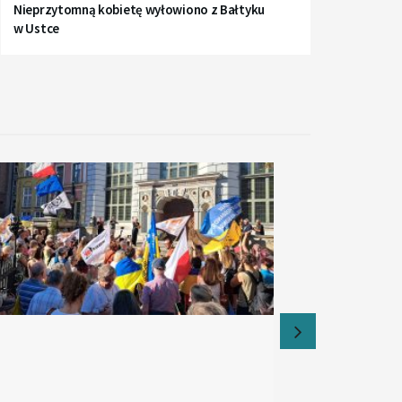
Nieprzytomną kobietę wyłowiono z Bałtyku
w Ustce