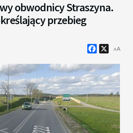
owy obwodnicy Straszyna.
reślający przebieg
Faceboo
X
A
A