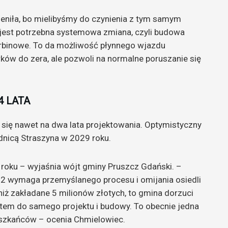
eniła, bo mielibyśmy do czynienia z tym samym
jest potrzebna systemowa zmiana, czyli budowa
rbinowe. To da możliwość płynnego wjazdu
rków do zera, ale pozwoli na normalne poruszanie się
4 LATA
się nawet na dwa lata projektowania. Optymistyczny
dnicą Straszyna w 2029 roku.
roku – wyjaśnia wójt gminy Pruszcz Gdański. –
22 wymaga przemyślanego procesu i omijania osiedli
niż zakładane 5 milionów złotych, to gmina dorzuci
otem do samego projektu i budowy. To obecnie jedna
eszkańców – ocenia Chmielowiec.