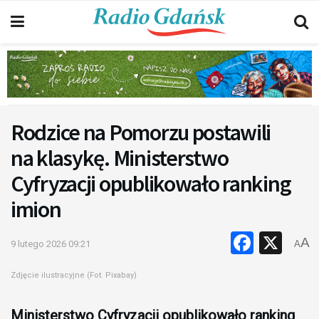
Rodzice na Pomorzu postawili
na klasykę. Ministerstwo
Cyfryzacji opublikowało ranking
imion
Faceb
X
A
9 lutego 2026 09:21
A
Zdjęcie ilustracyjne (Fot. Pixabay)
Ministerstwo Cyfryzacji opublikowało ranking