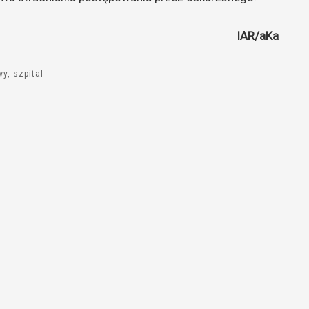
IAR/aKa
wy
szpital