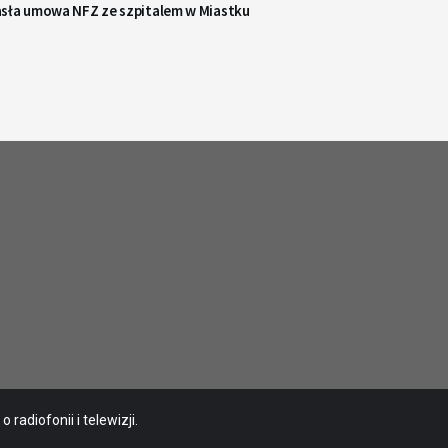
sła umowa NFZ ze szpitalem w Miastku
radiofonii i telewizji.