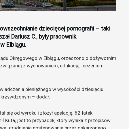
powszechnianie dziecięcej pornografii – taki
szał Dariusz C., były pracownik
w Elblągu.
 Sądu Okręgowego w Elblągu, orzeczono o dożywotnim
 związanej z wychowaniem, edukacją, leczeniem
świadczenia pieniężnego w wysokości dziesięciu
Pokrzywdzonym – dodał.
 się od wyroku i złożył apelację. 62-latek
ł Kuta, jest to przypadek, który wynika z przepisów
bawa utrudniania postępowania przez oskarżonego.