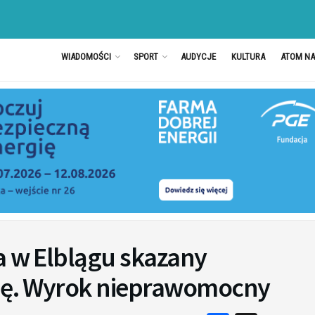
WIADOMOŚCI
SPORT
AUDYCJE
KULTURA
ATOM N
a w Elblągu skazany
fię. Wyrok nieprawomocny