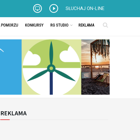
SŁUCHAJ ON-LINE
A POMORZU
KONKURSY
RG STUDIO
REKLAMA
REKLAMA