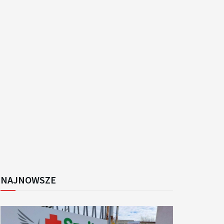
k
NAJNOWSZE