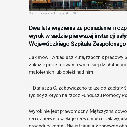
Siedziba sądu w Elblągu (fot. GOV)
Dwa lata więzienia za posiadanie i roz
wyrok w sądzie pierwszej instancji usły
Wojewódzkiego Szpitala Zespolonego 
Jak mówił Arkadiusz Kuta, rzecznik prasowy
zakazie podejmowania wszelkiej działalności
małoletnich lub opieki nad nimi.
– Dariusza C. zobowiązano także do zapłaty 
tysięcy złotych na rzecz Funduszu Pomocy 
Wyrok nie jest prawomocny. Mężczyzna odwołał
na rozprawę oczekuje na wolności. Jak wyjaśni
procedury karnej. Nie istnieje już zapewne o