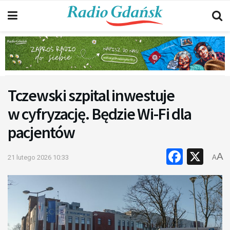
Tczewski szpital inwestuje
w cyfryzację. Będzie Wi-Fi dla
pacjentów
Faceb
X
A
21 lutego 2026 10:33
A