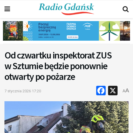
Od czwartku inspektorat ZUS
w Sztumie będzie ponownie
otwarty po pożarze
Faceb
X
A
7 stycznia 2026 17:20
A