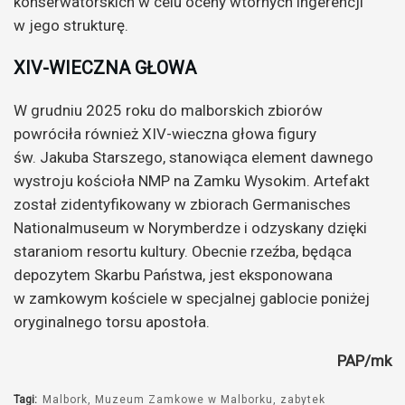
konserwatorskich w celu oceny wtórnych ingerencji
w jego strukturę.
XIV-WIECZNA GŁOWA
W grudniu 2025 roku do malborskich zbiorów
powróciła również XIV-wieczna głowa figury
św. Jakuba Starszego, stanowiąca element dawnego
wystroju kościoła NMP na Zamku Wysokim. Artefakt
został zidentyfikowany w zbiorach Germanisches
Nationalmuseum w Norymberdze i odzyskany dzięki
staraniom resortu kultury. Obecnie rzeźba, będąca
depozytem Skarbu Państwa, jest eksponowana
w zamkowym kościele w specjalnej gablocie poniżej
oryginalnego torsu apostoła.
PAP/mk
Tagi:
Malbork
Muzeum Zamkowe w Malborku
zabytek