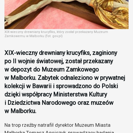
XIX-wieczny drewniany krucyfiks, który został przekazany Muzeum
Zamkowemu w Malborku (fot. gov.pl)
XIX-wieczny drewniany krucyfiks, zaginiony
po II wojnie światowej, został przekazany
w depozyt do Muzeum Zamkowego
w Malborku. Zabytek odnaleziono w prywatnej
kolekcji w Bawarii i sprowadzono do Polski
dzięki współpracy Ministerstwa Kultury
i Dziedzictwa Narodowego oraz muzeów
w Malborku.
Na trop rzeźby natrafił dyrektor Muzeum Miasta
Malborka Tomasz Agejczyk, prowadzący badania