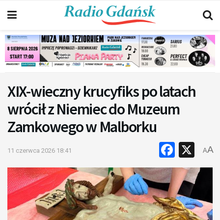
XIX-wieczny krucyfiks po latach
wrócił z Niemiec do Muzeum
Zamkowego w Malborku
Faceb
X
A
11 czerwca 2026 18:41
A