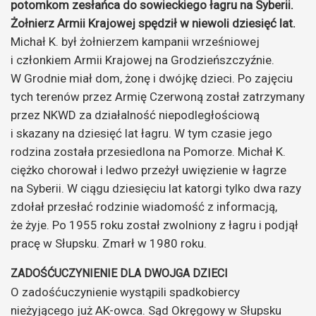
potomkom zesłańca do sowieckiego łagru na Syberii.
Żołnierz Armii Krajowej spędził w niewoli dziesięć lat.
Michał K. był żołnierzem kampanii wrześniowej
i członkiem Armii Krajowej na Grodzieńszczyźnie.
W Grodnie miał dom, żonę i dwójkę dzieci. Po zajęciu
tych terenów przez Armię Czerwoną został zatrzymany
przez NKWD za działalność niepodległościową
i skazany na dziesięć lat łagru. W tym czasie jego
rodzina została przesiedlona na Pomorze. Michał K.
ciężko chorował i ledwo przeżył uwięzienie w łagrze
na Syberii. W ciągu dziesięciu lat katorgi tylko dwa razy
zdołał przesłać rodzinie wiadomość z informacją,
że żyje. Po 1955 roku został zwolniony z łagru i podjął
pracę w Słupsku. Zmarł w 1980 roku.
ZADOŚĆUCZYNIENIE DLA DWOJGA DZIECI
O zadośćuczynienie wystąpili spadkobiercy
nieżyjącego już AK-owca. Sąd Okręgowy w Słupsku