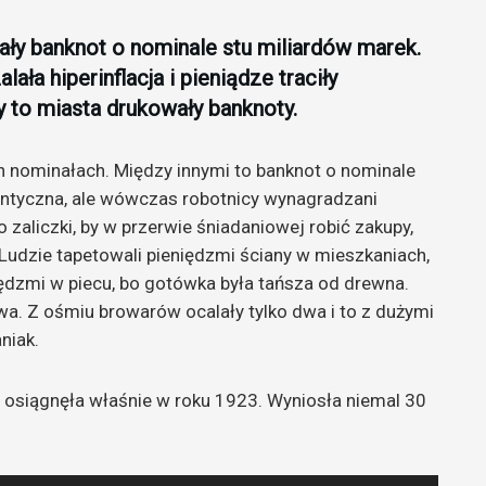
ły banknot o nominale stu miliardów marek.
a hiperinflacja i pieniądze traciły
y to miasta drukowały banknoty.
 nominałach. Między innymi to banknot o nominale
antyczna, ale wówczas robotnicy wynagradzani
zaliczki, by w przerwie śniadaniowej robić zakupy,
. Ludzie tapetowali pieniędzmi ściany w mieszkaniach,
eniędzmi w piecu, bo gotówka była tańsza od drewna.
wa. Z ośmiu browarów ocalały tylko dwa i to z dużymi
niak.
osiągnęła właśnie w roku 1923. Wyniosła niemal 30