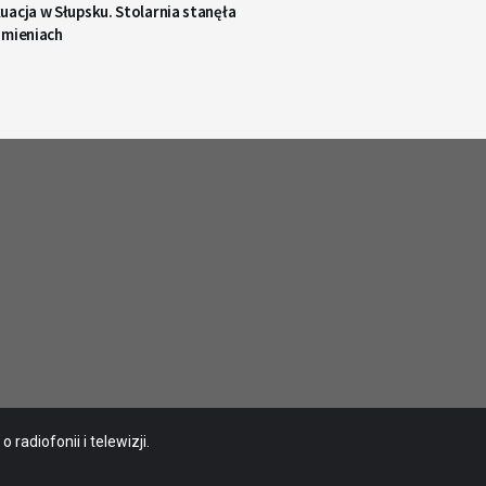
acja w Słupsku. Stolarnia stanęła
omieniach
radiofonii i telewizji.