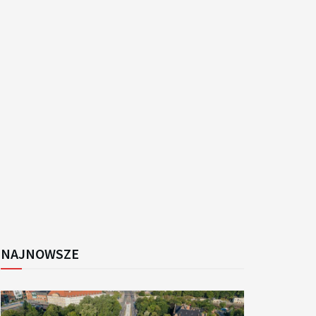
k
NAJNOWSZE