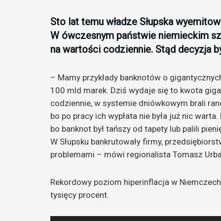
Sto lat temu władze Słupska wyemitowa
W ówczesnym państwie niemieckim szalał
na wartości codziennie. Stąd decyzja b
– Mamy przykłady banknotów o gigantycznych
100 mld marek. Dziś wydaje się to kwota gig
codziennie, w systemie dniówkowym brali rano 
bo po pracy ich wypłata nie była już nic warta
bo banknot był tańszy od tapety lub palili pi
W Słupsku bankrutowały firmy, przedsiębiorst
problemami – mówi regionalista Tomasz Urba
Rekordowy poziom hiperinflacja w Niemczech 
tysięcy procent.