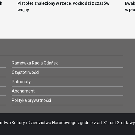
ch
Pistolet znaleziony w rzece. Pochodzi z czasów
Ewaku
wojny
w pł
Ramówka Radia Gdańsk
Częstotliwości
Patronaty
Abonament
Polityka prywatności
stwa Kultury i Dziedzictwa Narodowego zgodnie z art.31. ust.2. ustawy o 