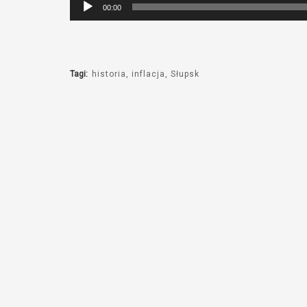
Odtwarzacz
00:00
plików
dźwiękowych
Tagi:
historia
inflacja
Słupsk