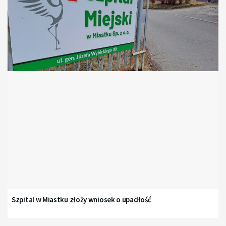
Szpital w Miastku złoży wniosek o upadłość