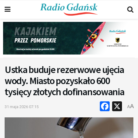
Ustka buduje rezerwowe ujęcia
wody. Miasto pozyskało 600
tysięcy złotych dofinansowania
Faceb
X
A
31 maja 2026 07:15
A