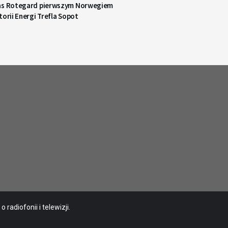
as Rotegard pierwszym Norwegiem
torii Energi Trefla Sopot
radiofonii i telewizji.