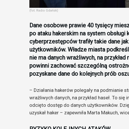
(fot. Radio Gdańsk)
Dane osobowe prawie 40 tysięcy miesz
po ataku hakerskim na system obsługi 
cyberprzestępców trafiły takie dane jak
użytkowników. Władze miasta podkreśla
nie ma danych wrażliwych, na przykła
powinni zachować szczególną ostrożn
pozyskane dane do kolejnych prób oszu
– Działania hakerów polegały na podmianie str
wrażliwych danych, na przykład haseł. To się 
odcięto dostęp do danych użytkowników. Dzię
uzyskał haker – zapewniła Marta Makuch, wic
RYZYKO KOLEJNYCH ATAKÓW