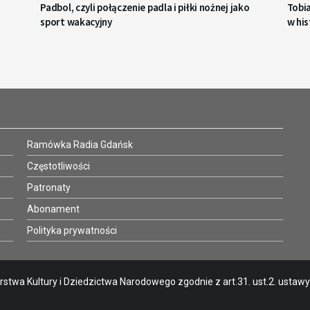
Padbol, czyli połączenie padla i piłki nożnej jako
Tobi
sport wakacyjny
w his
Ramówka Radia Gdańsk
Częstotliwości
Patronaty
Abonament
Polityka prywatności
stwa Kultury i Dziedzictwa Narodowego zgodnie z art.31. ust.2. ustawy o 