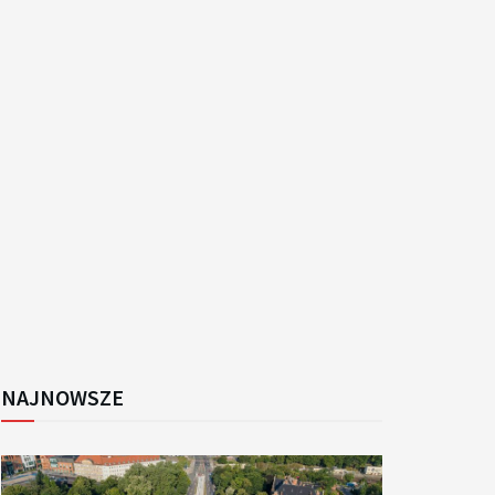
k
NAJNOWSZE