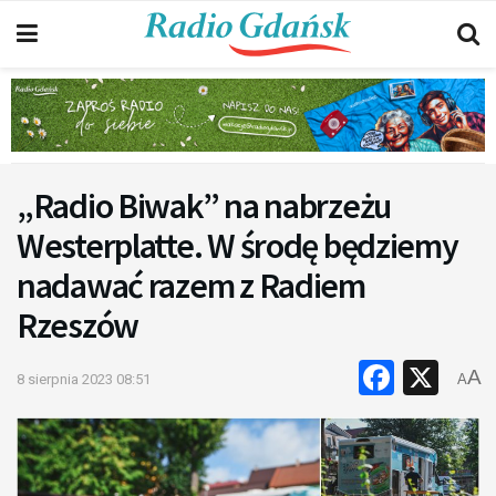
„Radio Biwak” na nabrzeżu
Westerplatte. W środę będziemy
nadawać razem z Radiem
Rzeszów
Faceb
X
A
8 sierpnia 2023 08:51
A