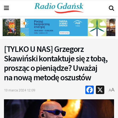
[TYLKO U NAS] Grzegorz
Skawiński kontaktuje się z tobą,
prosząc o pieniądze? Uważaj
na nową metodę oszustów
Faceb
X
A
13 marca 2024 12:09
A