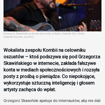
Grzegorz Skawiński podczas koncertu w Radiu Gdańsk (fot. Radio
Gdańsk/Roman Jocher)
Wokalista zespołu Kombii na celowniku
oszustów – ktoś podszywa się pod Grzegorza
Skawińskiego w internecie, zakłada fałszywe
konta w mediach społecznościowych i rozsyła
posty z prośbą o pieniądze. Co niepokojące,
wykorzystuje sztuczną inteligencję i głosem
artysty zachęca do wpłat.
Grzegorz Skawiński apeluje do internautów, aby nie dali