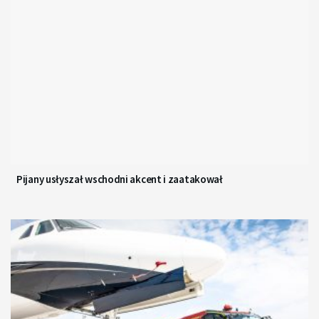
Pijany usłyszał wschodni akcent i zaatakował