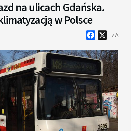
azd na ulicach Gdańska.
klimatyzacją w Polsce
Faceboo
X
A
A