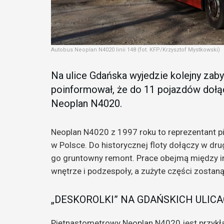
Autobus Neoplan N4020 linii 148 (fot. KFP/Krzysztof Mystkowski)
Na ulice Gdańska wyjedzie kolejny zab
poinformował, że do 11 pojazdów dołą
Neoplan N4020.
Neoplan N4020 z 1997 roku to reprezentant 
w Polsce. Do historycznej floty dołączy w dr
go gruntowny remont. Prace obejmą między inn
wnętrze i podzespoły, a zużyte części zostan
„DESKOROLKI” NA GDAŃSKICH ULIC
Piętnastometrowy Neoplan N4020 jest przykła