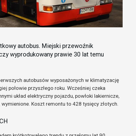
ytkowy autobus. Miejski przewoźnik
czy wyprodukowany prawie 30 lat temu
pierwszych autobusów wyposażonych w klimatyzację
ugiej połowie przyszłego roku. Wcześniej czeka
ymi układ elektryczny pojazdu, powłoki lakiernicze,
ą wymienione. Koszt remontu to 428 tysięcy złotych.
ACH
dem krótkotrwałego trendu z przełomu lat 90.