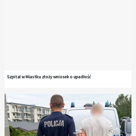
Szpital w Miastku złoży wniosek o upadłość