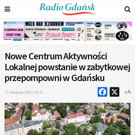
Nowe Centrum Aktywności
Lokalnej powstanie w zabytkowej
przepompowni w Gdańsku
Faceb
X
A
11 sierpnia 2025 16:12
A