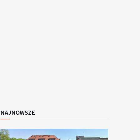
k
NAJNOWSZE