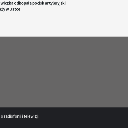
wiczka odkopała pocisk artyleryjski
aży w Ustce
radiofonii i telewizji.