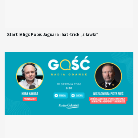
Start IV ligi: Popis Jaguara i hat-trick „z ławki”