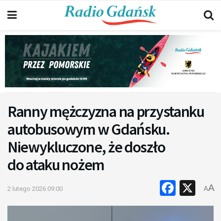
Ranny mężczyzna na przystanku
autobusowym w Gdańsku.
Niewykluczone, że doszło
do ataku nożem
Faceb
X
A
2 lutego 2026 09:00
A