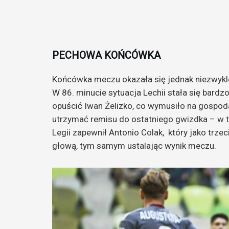
PECHOWA KOŃCÓWKA
Końcówka meczu okazała się jednak niezwykl
W 86. minucie sytuacja Lechii stała się bardzo
opuścić Iwan Żelizko, co wymusiło na gospoda
utrzymać remisu do ostatniego gwizdka – w t
Legii zapewnił Antonio Colak, który jako trzec
głową, tym samym ustalając wynik meczu.