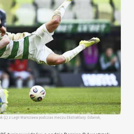
iak (L) z Legii Warszawa podczas meczu Ekstraklasy. Gdańsk,