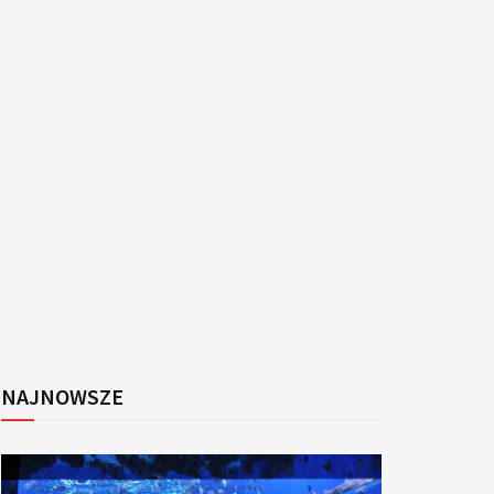
k
NAJNOWSZE