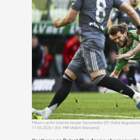
Piłkarz Lechii Gdańsk Kacper Sezonienko (P) i Rafał Augustyn
17.05.2026 r. (fot. PAP/Adam Warżawa)