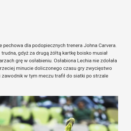
e pechowa dla podopiecznych trenera Johna Carvera.
 trudna, gdyż za drugą żółtą kartkę boisko musiał
rzach grę w osłabieniu. Osłabiona Lechia nie zdołała
rzeciej minucie doliczonego czasu gry zwycięstwo
i zawodnik w tym meczu trafił do siatki po strzale