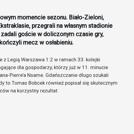
zowym momencie sezonu. Biało-Zieloni,
straklasie, przegrali na własnym stadionie
zadali goście w doliczonym czasie gry,
kończyli mecz w osłabieniu.
e z Legią Warszawa 1:2 w ramach 33. kolejki
gające dla gospodarzy, którzy już w 11. minucie
eana-Pierre’a Nsame. Gdańszczanie długo szukali
edy to Tomas Bobcek również popisał się skutecznym
ców na korzystny rezultat.