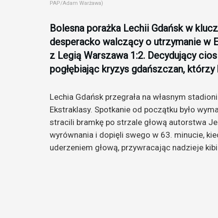
PAP/Adam Warżawa)
Bolesna porażka Lechii Gdańsk w kluc
desperacko walczący o utrzymanie w Ek
z Legią Warszawa 1:2. Decydujący cios 
pogłębiając kryzys gdańszczan, którzy 
Lechia Gdańsk przegrała na własnym stadioni
Ekstraklasy. Spotkanie od początku było wyma
stracili bramkę po strzale głową autorstwa J
wyrównania i dopięli swego w 63. minucie, ki
uderzeniem głową, przywracając nadzieje kibi