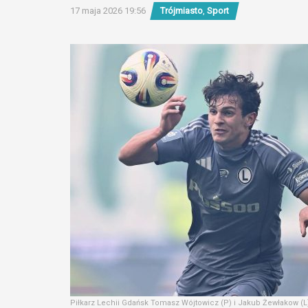
17 maja 2026 19:56
Trójmiasto
,
Sport
Piłkarz Lechii Gdańsk Tomasz Wójtowicz (P) i Jakub Żewłakow (L) 