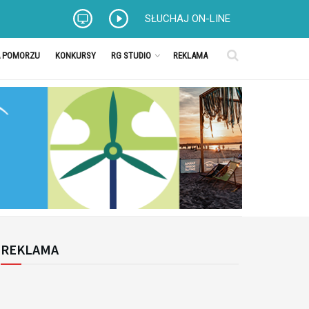
SŁUCHAJ ON-LINE
A POMORZU
KONKURSY
RG STUDIO
REKLAMA
REKLAMA