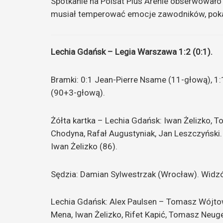
Spotkanie na Polsat Plus Arenie obserwowało
musiał temperować emocje zawodników, pokazu
Lechia Gdańsk – Legia Warszawa 1:2 (0:1).
Bramki: 0:1 Jean-Pierre Nsame (11-głową), 1
(90+3-głową).
Żółta kartka – Lechia Gdańsk: Iwan Żelizko, 
Chodyna, Rafał Augustyniak, Jan Leszczyński.
Iwan Żelizko (86).
Sędzia: Damian Sylwestrzak (Wrocław). Widz
Lechia Gdańsk: Alex Paulsen – Tomasz Wójtowi
Mena, Iwan Żelizko, Rifet Kapić, Tomasz Neug