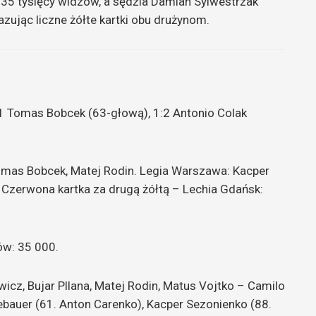
 35 tysięcy widzów, a sędzia Damian Sylwestrzak
jąc liczne żółte kartki obu drużynom.
:1 Tomas Bobcek (63-głową), 1:2 Antonio Colak
Tomas Bobcek, Matej Rodin. Legia Warszawa: Kacper
 Czerwona kartka za drugą żółtą – Lechia Gdańsk:
ów: 35 000.
cz, Bujar Pllana, Matej Rodin, Matus Vojtko – Camilo
ebauer (61. Anton Carenko), Kacper Sezonienko (88.