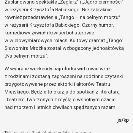
Zaplanowano spektakle „Żeglarz” i „Jądro ciemności”
w reżyserii Krzysztofa Babickiego. Nie zabraknie
również przedstawienia „Tango – na pełnym morzu”
w reżyserii Krzysztofa Babickiego. Czarny humor,
komediowy żywioł i krwiści bohaterowie
w wielowymiarowych rolach. Kultowy dramat „Tango”
Sławomira Mrożka został wzbogacony jednoaktówką
„Na pełnym morzu”.
W wybrane weekendy najmłodsi widzowie wraz
z rodzinami zostaną zaproszeni na rodzinne czytanki
przygotowywane przez aktorki i aktorów Teatru
Miejskiego. Będzie to okazja do spotkań z literaturą
i teatrem, tworzonych z myślą o wspólnym czasie
nad morzem i letnich chwilach spędzanych razem.
js/kp
Tagi:
spektakl
Teatr Miejski w Gdyni
wakacje