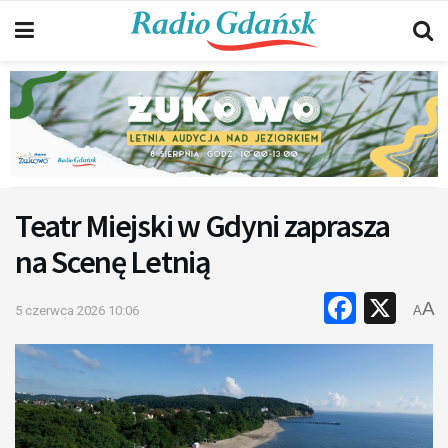
Teatr Miejski w Gdyni zaprasza
na Scenę Letnią
Faceb
X
A
5 czerwca 2026 10:06
A