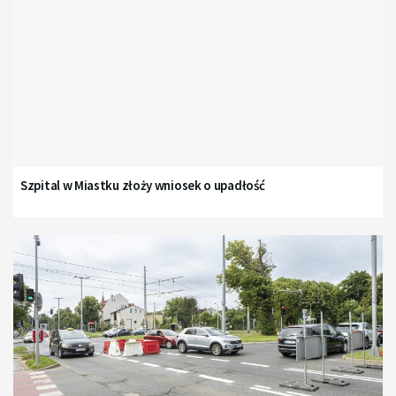
Szpital w Miastku złoży wniosek o upadłość