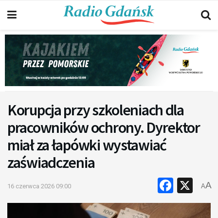
Korupcja przy szkoleniach dla
pracowników ochrony. Dyrektor
miał za łapówki wystawiać
zaświadczenia
Faceb
X
A
16 czerwca 2026 09:00
A