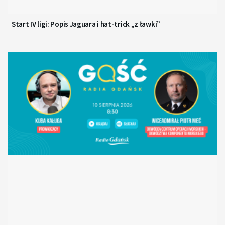
Start IV ligi: Popis Jaguara i hat-trick „z ławki”