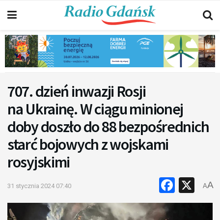
707. dzień inwazji Rosji
na Ukrainę. W ciągu minionej
doby doszło do 88 bezpośrednich
starć bojowych z wojskami
rosyjskimi
Faceb
X
A
31 stycznia 2024 07:40
A