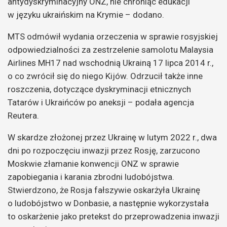
antydyskryminacyjny ONZ, nie chroniąc edukacji
w języku ukraińskim na Krymie – dodano.
MTS odmówił wydania orzeczenia w sprawie rosyjskiej
odpowiedzialności za zestrzelenie samolotu Malaysia
Airlines MH17 nad wschodnią Ukrainą 17 lipca 2014 r.,
o co zwrócił się do niego Kijów. Odrzucił także inne
roszczenia, dotyczące dyskryminacji etnicznych
Tatarów i Ukraińców po aneksji – podała agencja
Reutera.
W skardze złożonej przez Ukrainę w lutym 2022 r., dwa
dni po rozpoczęciu inwazji przez Rosję, zarzucono
Moskwie złamanie konwencji ONZ w sprawie
zapobiegania i karania zbrodni ludobójstwa.
Stwierdzono, że Rosja fałszywie oskarżyła Ukrainę
o ludobójstwo w Donbasie, a następnie wykorzystała
to oskarżenie jako pretekst do przeprowadzenia inwazji