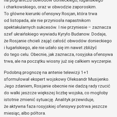
na pograniczu obwodów donieckiego, ługańskiego
i charkowskiego, oraz w obwodzie zaporoskim.
To główne kierunki ofensywy Rosjan, która trwa
od listopada, ale nie przyniosła napastnikom
spektakularnych sukcesów. I nie przyniesie – zaznacza
szef ukraińskiego wywiadu Kyryło Budanow. Dodaje,
że Rosjanie chcieli zająć całość obwodów donieckiego
i ługańskiego, ale nie udało się im nawet zbliżyć
do tego celu. Obecnie, jak zaznacza, rosyjska ofensywa
trwa, ale na początku wiosny już się całkiem wyczerpie.
Podobną prognozę na antenie telewizji 1+1
sformułował ekspert wojskowy Ołeksandr Musijenko.
Jego zdaniem, Rosjanie obecnie nie dadzą rady rzucić
do walki jeszcze większej liczbę wojska, co mogłoby
istotnie zmienić sytuację. Analityk przewiduje,
że aktywna faza rosyjskiej ofensywy potrwa jeszcze
miesiąc, albo półtora.