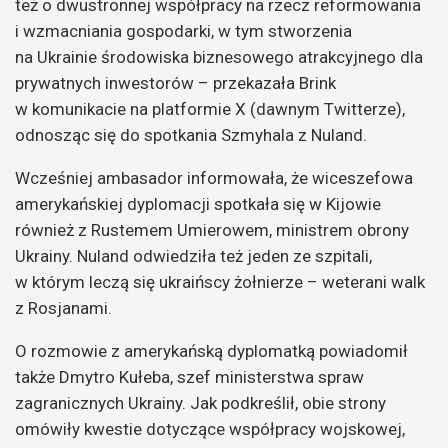
też o dwustronnej współpracy na rzecz reformowania
i wzmacniania gospodarki, w tym stworzenia
na Ukrainie środowiska biznesowego atrakcyjnego dla
prywatnych inwestorów – przekazała Brink
w komunikacie na platformie X (dawnym Twitterze),
odnosząc się do spotkania Szmyhala z Nuland.
Wcześniej ambasador informowała, że wiceszefowa
amerykańskiej dyplomacji spotkała się w Kijowie
również z Rustemem Umierowem, ministrem obrony
Ukrainy. Nuland odwiedziła też jeden ze szpitali,
w którym leczą się ukraińscy żołnierze – weterani walk
z Rosjanami.
O rozmowie z amerykańską dyplomatką powiadomił
także Dmytro Kułeba, szef ministerstwa spraw
zagranicznych Ukrainy. Jak podkreślił, obie strony
omówiły kwestie dotyczące współpracy wojskowej,