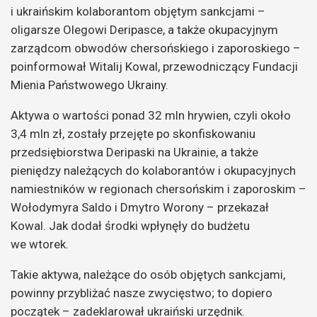
i ukraińskim kolaborantom objętym sankcjami –
oligarsze Olegowi Deripasce, a także okupacyjnym
zarządcom obwodów chersońskiego i zaporoskiego –
poinformował Witalij Kowal, przewodniczący Fundacji
Mienia Państwowego Ukrainy.
Aktywa o wartości ponad 32 mln hrywien, czyli około
3,4 mln zł, zostały przejęte po skonfiskowaniu
przedsiębiorstwa Deripaski na Ukrainie, a także
pieniędzy należących do kolaborantów i okupacyjnych
namiestników w regionach chersońskim i zaporoskim –
Wołodymyra Saldo i Dmytro Worony – przekazał
Kowal. Jak dodał środki wpłynęły do budżetu
we wtorek.
Takie aktywa, należące do osób objętych sankcjami,
powinny przybliżać nasze zwycięstwo; to dopiero
początek – zadeklarował ukraiński urzędnik.