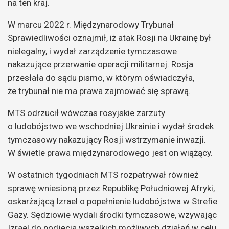
na ten kraj.
W marcu 2022 r. Międzynarodowy Trybunał
Sprawiedliwości oznajmił, iż atak Rosji na Ukrainę był
nielegalny, i wydał zarządzenie tymczasowe
nakazujące przerwanie operacji militarnej. Rosja
przesłała do sądu pismo, w którym oświadczyła,
że trybunał nie ma prawa zajmować się sprawą.
MTS odrzucił wówczas rosyjskie zarzuty
o ludobójstwo we wschodniej Ukrainie i wydał środek
tymczasowy nakazujący Rosji wstrzymanie inwazji.
W świetle prawa międzynarodowego jest on wiążący.
W ostatnich tygodniach MTS rozpatrywał również
sprawę wniesioną przez Republikę Południowej Afryki,
oskarżającą Izrael o popełnienie ludobójstwa w Strefie
Gazy. Sędziowie wydali środki tymczasowe, wzywając
Izrael do podjęcia wszelkich możliwych działań w celu