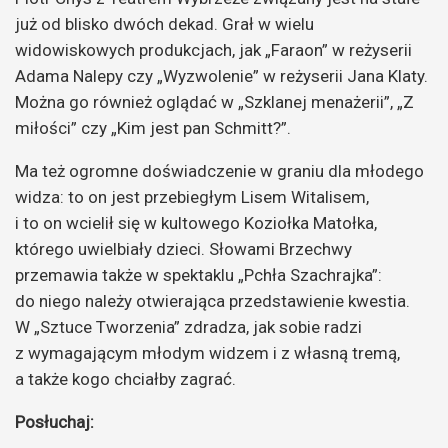
już od blisko dwóch dekad. Grał w wielu
widowiskowych produkcjach, jak „Faraon” w reżyserii
Adama Nalepy czy „Wyzwolenie” w reżyserii Jana Klaty.
Można go również oglądać w „Szklanej menażerii”, „Z
miłości” czy „Kim jest pan Schmitt?”.
Ma też ogromne doświadczenie w graniu dla młodego
widza: to on jest przebiegłym Lisem Witalisem,
i to on wcielił się w kultowego Koziołka Matołka,
którego uwielbiały dzieci. Słowami Brzechwy
przemawia także w spektaklu „Pchła Szachrajka”:
do niego należy otwierająca przedstawienie kwestia.
W „Sztuce Tworzenia” zdradza, jak sobie radzi
z wymagającym młodym widzem i z własną tremą,
a także kogo chciałby zagrać.
Posłuchaj: