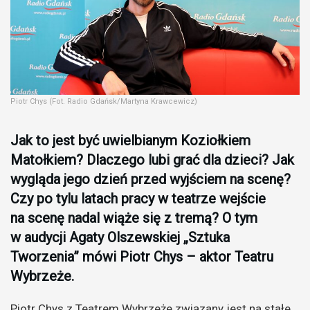
Piotr Chys (Fot. Radio Gdańsk/Martyna Krawcewicz)
Jak to jest być uwielbianym Koziołkiem
Matołkiem? Dlaczego lubi grać dla dzieci? Jak
wygląda jego dzień przed wyjściem na scenę?
Czy po tylu latach pracy w teatrze wejście
na scenę nadal wiąże się z tremą? O tym
w audycji Agaty Olszewskiej „Sztuka
Tworzenia” mówi Piotr Chys – aktor Teatru
Wybrzeże.
Piotr Chys z Teatrem Wybrzeże związany jest na stałe