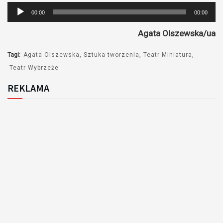
Odtwarzacz
00:00
00:00
plików
Agata Olszewska/ua
dźwiękowych
Tagi:
Agata Olszewska
Sztuka tworzenia
Teatr Miniatura
Teatr Wybrzeże
REKLAMA