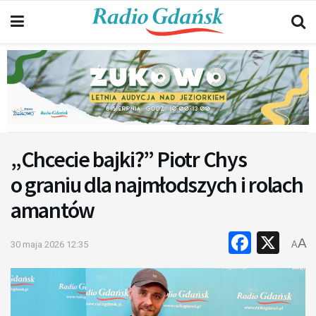
„Chcecie bajki?” Piotr Chys
o graniu dla najmłodszych i rolach
amantów
Faceb
X
A
30 maja 2026 12:35
A