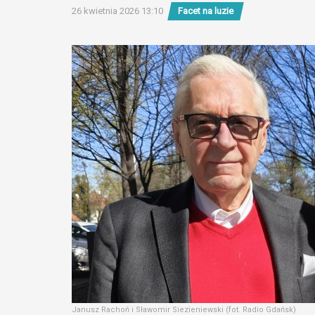
26 kwietnia 2026 13:10
Facet na luzie
Janusz Rachoń i Sławomir Siezieniewski (fot. Radio Gdańsk)