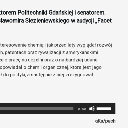
orem Politechniki Gdańskiej i senatorem.
ławomira Siezieniewskiego w audycji „Facet
nteresowanie chemią i jak przed laty wyglądał rozwój
 patentach oraz rywalizacji z amerykańskimi
e o pracę na uczelni oraz o najbardziej udane
opowiadał o chemii organicznej, która jest jego
do polityki, a następnie z niej zrezygnował.
Używaj
00:00
strzałek
aKa/puch
do