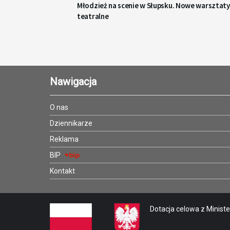
Młodzież na scenie w Słupsku. Nowe warsztaty
teatralne
Nawigacja
O nas
Dziennikarze
Reklama
BIP
Kontakt
Dotacja celowa z Minister