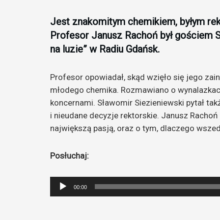
Jest znakomitym chemikiem, byłym rekt
Profesor Janusz Rachoń był gościem S
na luzie” w Radiu Gdańsk.
Profesor opowiadał, skąd wzięło się jego zai
młodego chemika. Rozmawiano o wynalazkach,
koncernami. Sławomir Siezieniewski pytał takż
i nieudane decyzje rektorskie. Janusz Rachoń 
największą pasją, oraz o tym, dlaczego wszedł 
Posłuchaj:
Odtwarzacz
00:00
plików
dźwiękowych