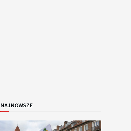
k
NAJNOWSZE