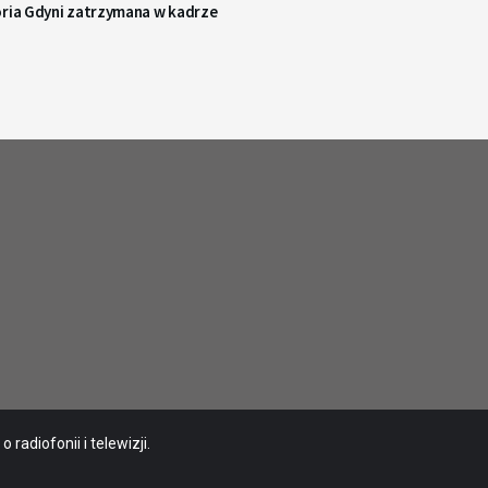
oria Gdyni zatrzymana w kadrze
radiofonii i telewizji.