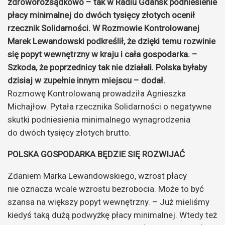
zdroworozsądkowo – tak w Radiu Gdańsk podniesienie
płacy minimalnej do dwóch tysięcy złotych ocenił
rzecznik Solidarności. W Rozmowie Kontrolowanej
Marek Lewandowski podkreślił, że dzięki temu rozwinie
się popyt wewnętrzny w kraju i cała gospodarka.
–
Szkoda, że poprzednicy tak nie działali. Polska byłaby
dzisiaj w zupełnie innym miejscu – dodał.
Rozmowę Kontrolowaną prowadziła Agnieszka
Michajłow. Pytała rzecznika Solidarności o negatywne
skutki podniesienia minimalnego wynagrodzenia
do dwóch tysięcy złotych brutto.
POLSKA GOSPODARKA BĘDZIE SIĘ ROZWIJAĆ
Zdaniem Marka Lewandowskiego, wzrost płacy
nie oznacza wcale wzrostu bezrobocia. Może to być
szansa na większy popyt wewnętrzny. – Już mieliśmy
kiedyś taką dużą podwyżkę płacy minimalnej. Wtedy też