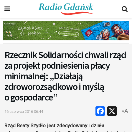
Rzecznik Solidarności chwali rząd
za projekt podniesienia płacy
minimalnej: „Działają
zdroworozsądkowo i myślą
o gospodarce”
Faceb
X
A
16 czerwca 2016 06:44
A
Rząd Beaty Szydło jest zdecydowany i działa