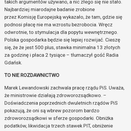
takich argumentów używano, a nic złego się nie stało.
Najbardziej miarodajne badanie zrobione
przez Komisję Europejską wykazało, że tam, gdzie się
podnosi płacę nie ma wzrostu bezrobocia. Wręcz
odwrotnie, to stymulacja dla popytu wewnętrznego.
Polska gospodarka będzie się lepiej rozwijać. Cieszę
się, że że jest 500 plus, stawka minimalna 13 złotych
za godzinę i płaca 2 tysiące – tłumaczył gość Radia
Gdańsk.
TO NIE ROZDAWNICTWO
Marek Lewandowski zachwala pracę rządu PiS. Uważa,
że ministrowie działają zdroworozsądkowo. –
Doświadczenia poprzednich dwuletnich rządów PiS
pokazują, że oni są wbrew pozorom bardzo
zdroworozsądkowi w sferze gospodarki. Obniżka
podatków, likwidacja trzech stawek PIT, obniżenie