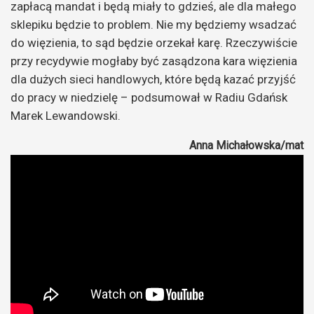
zapłacą mandat i będą miały to gdzieś, ale dla małego
sklepiku będzie to problem. Nie my będziemy wsadzać
do więzienia, to sąd będzie orzekał karę. Rzeczywiście
przy recydywie mogłaby być zasądzona kara więzienia
dla dużych sieci handlowych, które będą kazać przyjść
do pracy w niedzielę – podsumował w Radiu Gdańsk
Marek Lewandowski.
Anna Michałowska/mat