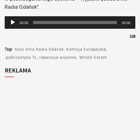
Radia Gdańsk”.
Odtwarzacz
00:00
00:00
plików
ua
dźwiękowych
Tagi:
Gość Dnia Radia Gdańsk
Komisja Europejska
publicystyka TL
reparacje wojenne
Witold Ostant
REKLAMA