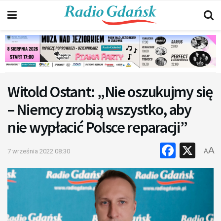
Witold Ostant: „Nie oszukujmy się
– Niemcy zrobią wszystko, aby
nie wypłacić Polsce reparacji”
Faceb
X
A
7 września 2022 08:30
A