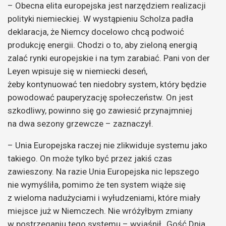
– Obecna elita europejska jest narzędziem realizacji
polityki niemieckiej. W wystąpieniu Scholza padła
deklaracja, że Niemcy docelowo chcą podwoić
produkcję energii. Chodzi o to, aby zieloną energią
zalać rynki europejskie i na tym zarabiać. Pani von der
Leyen wpisuje się w niemiecki deseń,
żeby kontynuować ten niedobry system, który będzie
powodować pauperyzację społeczeństw. On jest
szkodliwy, powinno się go zawiesić przynajmniej
na dwa sezony grzewcze – zaznaczył.
– Unia Europejska raczej nie zlikwiduje systemu jako
takiego. On może tylko być przez jakiś czas
zawieszony. Na razie Unia Europejska nic lepszego
nie wymyśliła, pomimo że ten system wiąże się
z wieloma nadużyciami i wyłudzeniami, które miały
miejsce już w Niemczech. Nie wróżyłbym zmiany
w postrzeganiu tego systemu – wyjaśnił „Gość Dnia