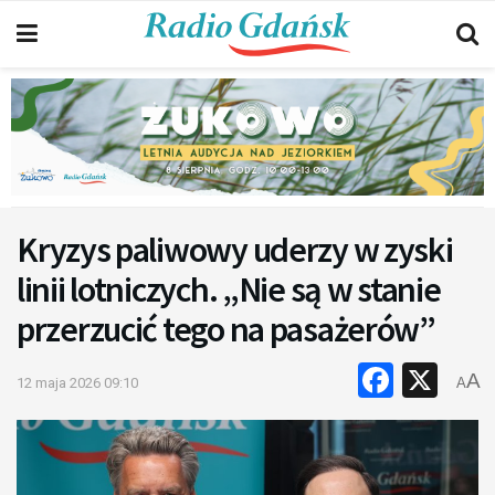
Kryzys paliwowy uderzy w zyski
linii lotniczych. „Nie są w stanie
przerzucić tego na pasażerów”
Faceb
X
A
12 maja 2026 09:10
A