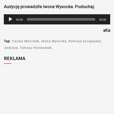
Audycję prowadziła Iwona Wysocka. Posłuchaj:
Odtwarzacz
00:00
00:00
plików
aKa
dźwiękowych
Tagi:
Cezary Maciołek
Iwona Wysocka
Komisja Europejska
podróże
Tomasz Kloskowski
REKLAMA