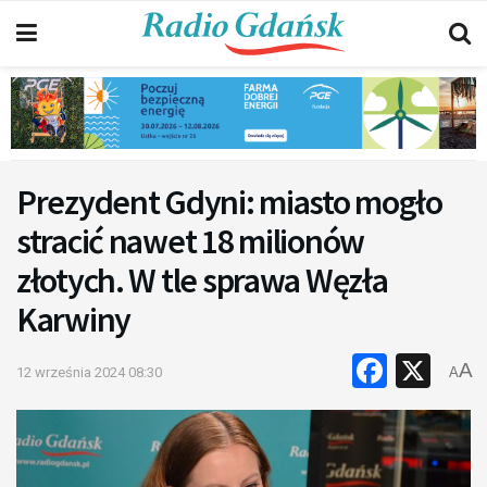
Prezydent Gdyni: miasto mogło
stracić nawet 18 milionów
złotych. W tle sprawa Węzła
Karwiny
Faceb
X
A
12 września 2024 08:30
A