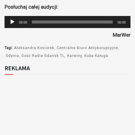
Posłuchaj całej audycji:
Odtwarzacz
00:00
00:00
plików
MarWer
dźwiękowych
Tagi:
Aleksandra Kosiorek
Centralne Biuro Antykorupcyjne
Gdynia
Gość Radia Gdańsk TL
Karwiny
Kuba Kaługa
REKLAMA