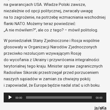
na gwarancjach USA. Władze Polski zawsze,
niezależnie od opcji politycznej, zwracały uwagę
na to zagrożenie, na potrzebę wzmacniania wschodniej
flanki NATO. Możemy teraz powiedzieć:
„A nie mówiłem?”, ale co z tego? – mówił politolog.
W poniedziałek Stany Zjednoczone i Rosja wspólnie
głosowały w Organizacji Narodów Zjednoczonych
przeciwko rezolucjom wzywającym Rosję
do wycofania z Ukrainy i przywrócenia integralności
terytorialnej tego kraju. Minister spraw zagranicznych
Radosław Sikorski przestrzegał przed porzuceniem
naszych sąsiadów w zamian za chwiejny pokój
i zapowiadał, że Europa będzie nadal stać u ich boku.
Odtwarzacz
00:00
00:00
plików
js/aKa
dźwiękowych