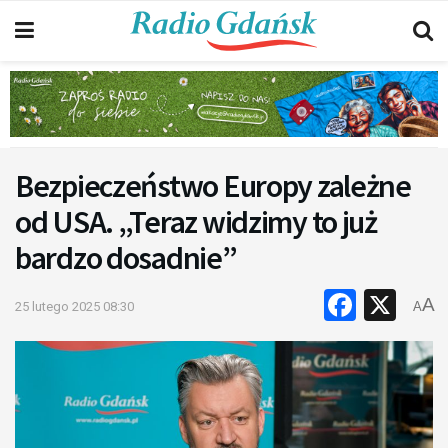
Bezpieczeństwo Europy zależne
od USA. „Teraz widzimy to już
bardzo dosadnie”
Faceb
X
A
25 lutego 2025 08:30
A