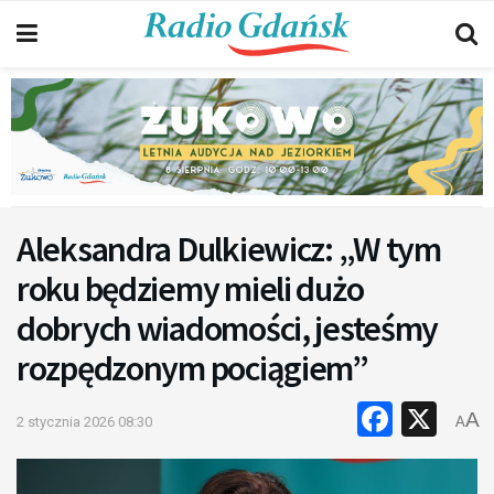
Aleksandra Dulkiewicz: „W tym
roku będziemy mieli dużo
dobrych wiadomości, jesteśmy
rozpędzonym pociągiem”
Faceb
X
A
2 stycznia 2026 08:30
A