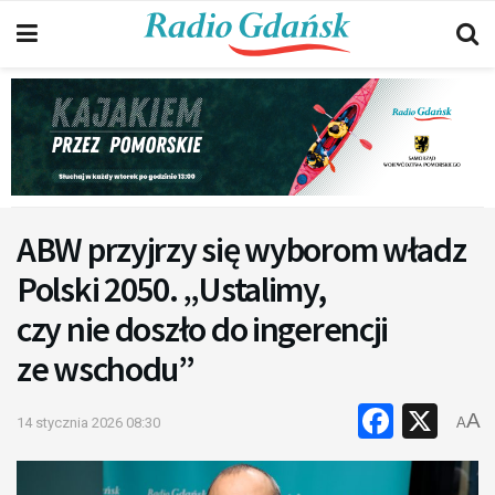
ABW przyjrzy się wyborom władz
Polski 2050. „Ustalimy,
czy nie doszło do ingerencji
ze wschodu”
Faceb
X
A
14 stycznia 2026 08:30
A