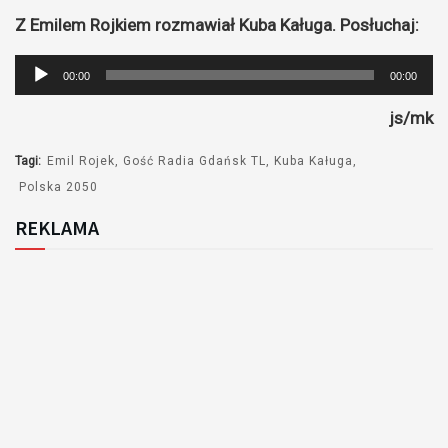
Z Emilem Rojkiem rozmawiał Kuba Kaługa. Posłuchaj:
Odtwarzacz
00:00
00:00
plików
js/mk
dźwiękowych
Tagi:
Emil Rojek
Gość Radia Gdańsk TL
Kuba Kaługa
Polska 2050
REKLAMA