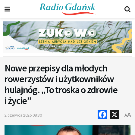
Nowe przepisy dla młodych
rowerzystów i użytkowników
hulajnóg. „To troska o zdrowie
i życie”
Faceb
X
A
2 czerwca 2026 08:30
A