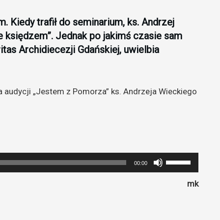
. Kiedy trafił do seminarium, ks. Andrzej
nie księdzem”. Jednak po jakimś czasie sam
tas Archidiecezji Gdańskiej, uwielbia
 audycji „Jestem z Pomorza” ks. Andrzeja Wieckiego
Używaj
00:00
strzałek
mk
do
góry
oraz