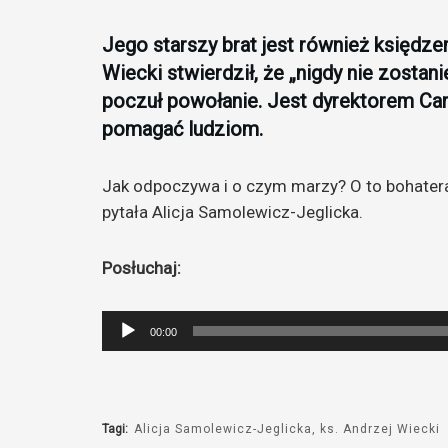
Jego starszy brat jest również księdzem
Wiecki stwierdził, że „nigdy nie zosta
poczuł powołanie. Jest dyrektorem Cari
pomagać ludziom.
Jak odpoczywa i o czym marzy? O to bohatera
pytała Alicja Samolewicz-Jeglicka.
Posłuchaj:
Odtwarzacz
00:00
plików
dźwiękowych
Tagi:
Alicja Samolewicz-Jeglicka
ks. Andrzej Wiecki