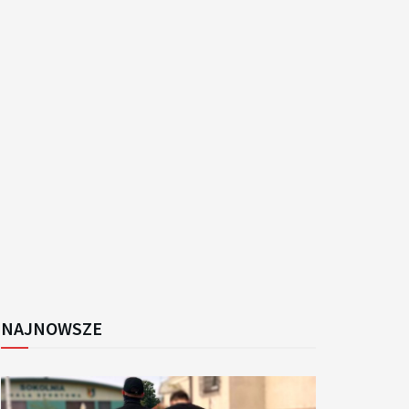
k
NAJNOWSZE