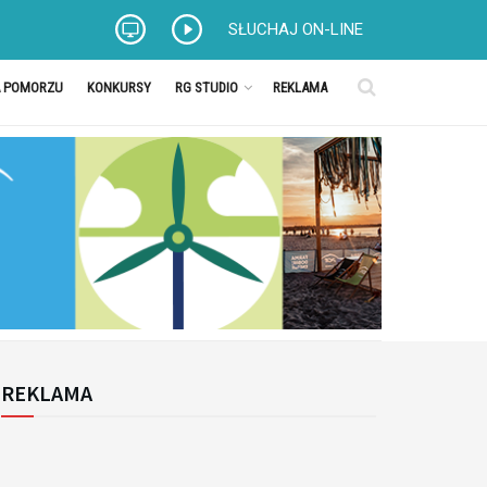
SŁUCHAJ ON-LINE
A POMORZU
KONKURSY
RG STUDIO
REKLAMA
REKLAMA