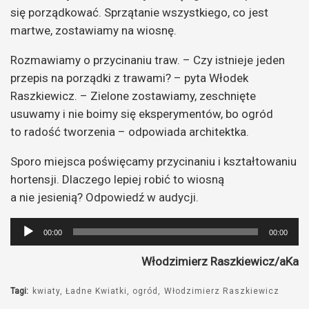
się porządkować. Sprzątanie wszystkiego, co jest
martwe, zostawiamy na wiosnę.
Rozmawiamy o przycinaniu traw. – Czy istnieje jeden
przepis na porządki z trawami? – pyta Włodek
Raszkiewicz. – Zielone zostawiamy, zeschnięte
usuwamy i nie boimy się eksperymentów, bo ogród
to radość tworzenia – odpowiada architektka.
Sporo miejsca poświęcamy przycinaniu i kształtowaniu
hortensji. Dlaczego lepiej robić to wiosną
a nie jesienią? Odpowiedź w audycji.
Odtwarzacz
00:00
00:00
plików
Włodzimierz Raszkiewicz/aKa
dźwiękowych
Tagi:
kwiaty
Ładne Kwiatki
ogród
Włodzimierz Raszkiewicz