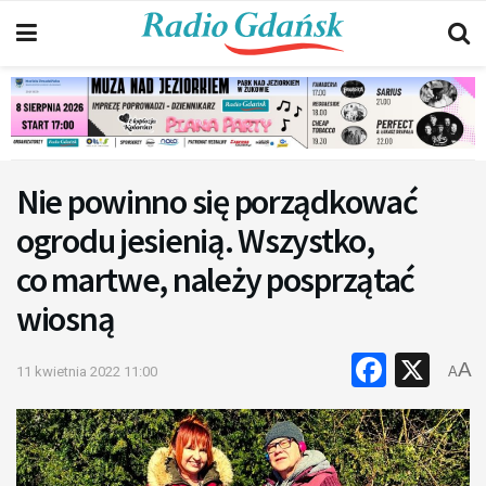
Nie powinno się porządkować
ogrodu jesienią. Wszystko,
co martwe, należy posprzątać
wiosną
Faceb
X
A
11 kwietnia 2022 11:00
A