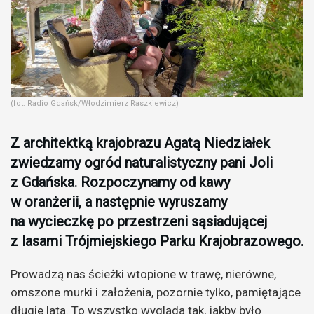
(fot. Radio Gdańsk/Włodzimierz Raszkiewicz)
Z architektką krajobrazu Agatą Niedziałek
zwiedzamy ogród naturalistyczny pani Joli
z Gdańska. Rozpoczynamy od kawy
w oranżerii, a następnie wyruszamy
na wycieczkę po przestrzeni sąsiadującej
z lasami Trójmiejskiego Parku Krajobrazowego.
Prowadzą nas ścieżki wtopione w trawę, nierówne,
omszone murki i założenia, pozornie tylko, pamiętające
długie lata. To wszystko wygląda tak, jakby było