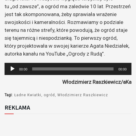
tu „od zawsze”, a ogród ma zaledwie 10 lat. Przestrzeń
jest tak skomponowana, żeby sprawiała wrażenie
swojskości i kameralności. Rozmawiamy o podziale
terenu na różne strefy, które powodują, że ogród staje
się tajemnicą i niespodzianką. To pierwszy ogród,
który projektowała w swojej karierze Agata Niedziałek,
autorka kanału na YouTube „Ogrody z Rudą”.
Odtwarzacz
00:00
00:00
plików
Włodzimierz Raszkiewicz/aKa
dźwiękowych
Tagi:
Ładne Kwiatki
ogród
Włodzimierz Raszkiewicz
REKLAMA