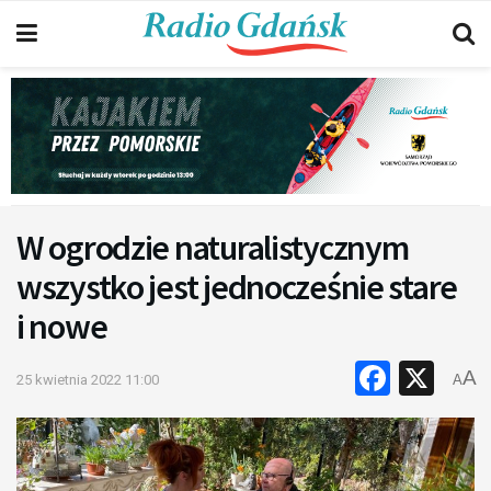
W ogrodzie naturalistycznym
wszystko jest jednocześnie stare
i nowe
Faceb
X
A
25 kwietnia 2022 11:00
A