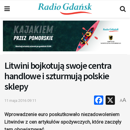
Litwini bojkotują swoje centra
handlowe i szturmują polskie
sklepy
Faceb
X
A
11 maja 2016 09:11
A
Wprowadzenie euro poskutkowało niezadowoleniem
Litwinów z cen artykułów spożywczych, które zaczęły
tam obowiązywać.