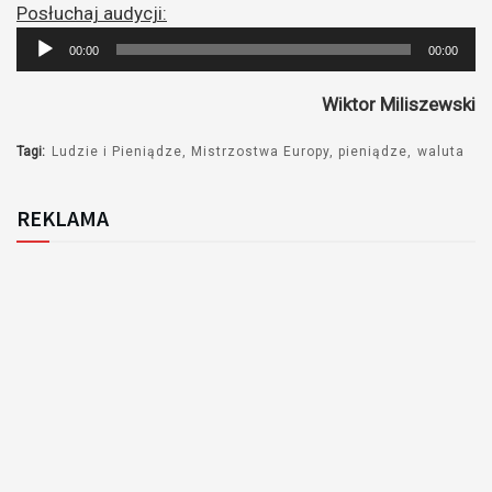
Posłuchaj audycji:
Odtwarzacz
00:00
00:00
plików
dźwiękowych
Wiktor Miliszewski
Tagi:
Ludzie i Pieniądze
Mistrzostwa Europy
pieniądze
waluta
REKLAMA