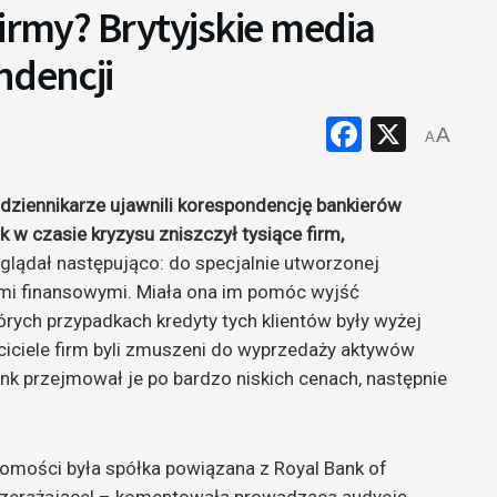
firmy? Brytyjskie media
ndencji
Faceboo
X
A
A
i dziennikarze ujawnili korespondencję bankierów
nk w czasie kryzysu zniszczył tysiące firm,
lądał następująco: do specjalnie utworzonej
ami finansowymi. Miała ona im pomóc wyjść
tórych przypadkach kredyty tych klientów były wyżej
ciciele firm byli zmuszeni do wyprzedaży aktywów
nk przejmował je po bardzo niskich cenach, następnie
omości była spółka powiązana z Royal Bank of