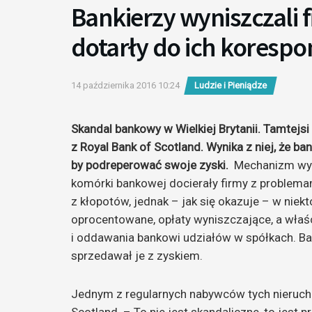
Bankierzy wyniszczali 
dotarły do ich korespo
14 października 2016 10:24
Ludzie i Pieniądze
Skandal bankowy w Wielkiej Brytanii. Tamtejs
z Royal Bank of Scotland. Wynika z niej, że ba
by podreperować swoje zyski.
Mechanizm wyg
komórki bankowej docierały firmy z problem
z kłopotów, jednak – jak się okazuje – w niek
oprocentowane, opłaty wyniszczające, a właś
i oddawania bankowi udziałów w spółkach. Ba
sprzedawał je z zyskiem.
Jednym z regularnych nabywców tych nieruch