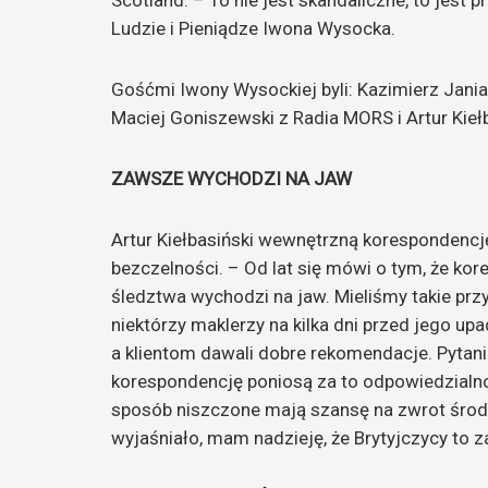
Scotland. – To nie jest skandaliczne, to jes
Ludzie i Pieniądze Iwona Wysocka.
Gośćmi Iwony Wysockiej byli: Kazimierz Jania
Maciej Goniszewski z Radia MORS i Artur Kieł
ZAWSZE WYCHODZI NA JAW
Artur Kiełbasiński wewnętrzną korespondencj
bezczelności. – Od lat się mówi o tym, że ko
śledztwa wychodzi na jaw. Mieliśmy takie prz
niektórzy maklerzy na kilka dni przed jego upad
a klientom dawali dobre rekomendacje. Pytanie
korespondencję poniosą za to odpowiedzialność
sposób niszczone mają szansę na zwrot środk
wyjaśniało, mam nadzieję, że Brytyjczycy to z