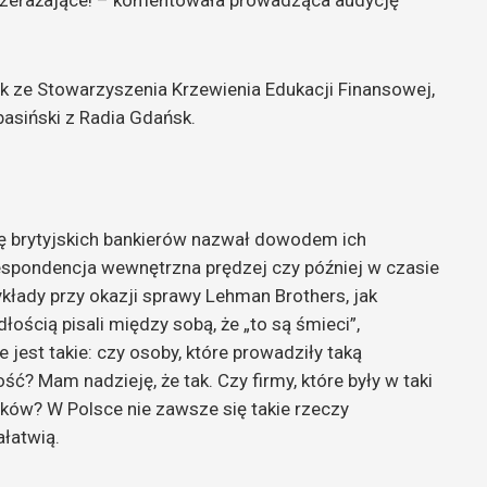
t przerażające! – komentowała prowadząca audycję
k ze Stowarzyszenia Krzewienia Edukacji Finansowej,
basiński z Radia Gdańsk.
ę brytyjskich bankierów nazwał dowodem ich
respondencja wewnętrzna prędzej czy później w czasie
ykłady przy okazji sprawy Lehman Brothers, jak
łością pisali między sobą, że „to są śmieci”,
 jest takie: czy osoby, które prowadziły taką
? Mam nadzieję, że tak. Czy firmy, które były w taki
ów? W Polsce nie zawsze się takie rzeczy
ałatwią.