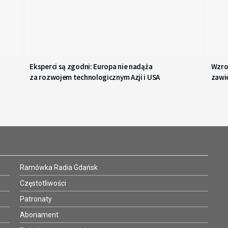
Eksperci są zgodni: Europa nie nadąża
Wzro
za rozwojem technologicznym Azji i USA
zawi
Ramówka Radia Gdańsk
Częstotliwości
Patronaty
Abonament