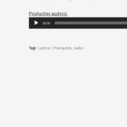
Posłuchaj audycji:
Odtwarzacz
00:00
plików
dźwiękowych
Tagi:
Ludzie i Pieniądze
radio