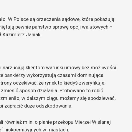
mało. W Polsce są orzeczenia sądowe, które pokazują
iętają pewnie państwo sprawę opcji walutowych –
 Kazimierz Janiak.
ki narzucają klientom warunki umowy bez możliwości
 że bankierzy wykorzystują czasami dominująca
rony oczekiwać, że rynek to kiedyś zweryfikuje.
 zmienić sposób działania. Próbowano to robić
nie zmieniło, w dalszym ciągu możemy się spodziewać,
si zapłacić duże odszkodowania.
 również m.in. o planie przekopu Mierzei Wiślanej
ef niskoemisyjnych w miastach.