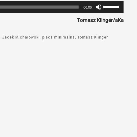
Używaj
00:00
strzałek
Tomasz Klinger/aKa
do
góry
oraz
Jacek Michałowski
płaca minimalna
Tomasz Klinger
do
dołu
aby
zwiększyć
lub
zmniejszyć
głośność.