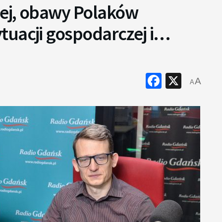
ej, obawy Polaków
tuacji gospodarczej i…
Faceboo
X
A
A