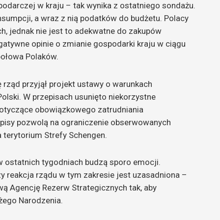
podarczej w kraju – tak wynika z ostatniego sondażu.
nsumpcji, a wraz z nią podatków do budżetu. Polacy
h, jednak nie jest to adekwatne do zakupów
gatywne opinie o zmianie gospodarki kraju w ciągu
połowa Polaków.
ę rząd przyjął projekt ustawy o warunkach
olski. W przepisach usunięto niekorzystne
 dotyczące obowiązkowego zatrudniania
pisy pozwolą na ograniczenie obserwowanych
 terytorium Strefy Schengen.
w ostatnich tygodniach budzą sporo emocji.
zy reakcja rządu w tym zakresie jest uzasadniona –
wą Agencję Rezerw Strategicznych tak, aby
żego Narodzenia.