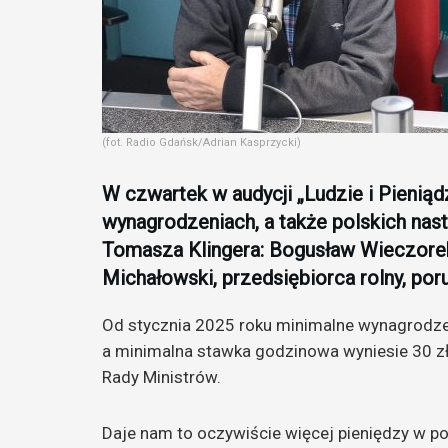
(fot. Radio Gdańsk/Adrian Kasprzycki)
W czwartek w audycji „Ludzie i Pienią
wynagrodzeniach, a także polskich nas
Tomasza Klingera: Bogusław Wieczorek
Michałowski, przedsiębiorca rolny, por
Od stycznia 2025 roku minimalne wynagrodzen
a minimalna stawka godzinowa wyniesie 30 zł
Rady Ministrów.
Daje nam to oczywiście więcej pieniędzy w po