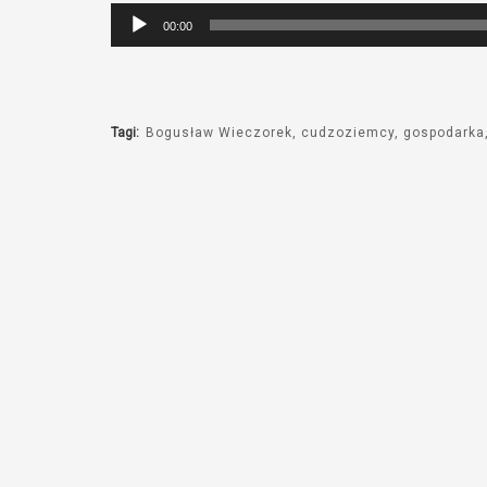
Odtwarzacz
00:00
plików
dźwiękowych
Tagi:
Bogusław Wieczorek
cudzoziemcy
gospodarka