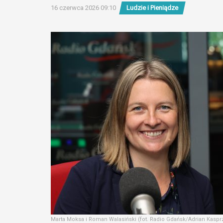
16 czerwca 2026 09:10
Ludzie i Pieniądze
Marta Moksa i Roman Walasiński (fot. Radio Gdańsk/Adrian Kaspr