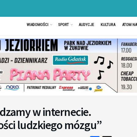
WIADOMOŚCI
SPORT
AUDYCJE
KULTURA
ATOM N
ędzamy w internecie.
ości ludzkiego mózgu”