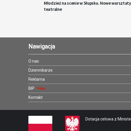
Młodzież na scenie w Słupsku. Nowe warsztaty
teatralne
Nawigacja
O nas
Dziennikarze
Reklama
BIP
Kontakt
Dotacja celowa z Minister