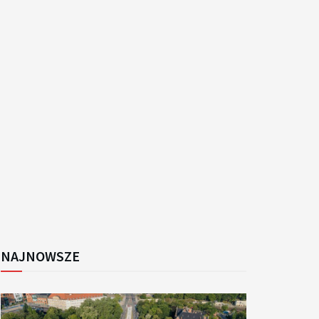
k
NAJNOWSZE