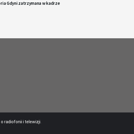
oria Gdyni zatrzymana w kadrze
radiofonii i telewizji.