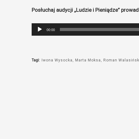
Posłuchaj audycji „Ludzie i Pieniądze” prow
Odtwarzacz
00:00
plików
dźwiękowych
Tagi:
Iwona Wysocka
Marta Moksa
Roman Walasińsk