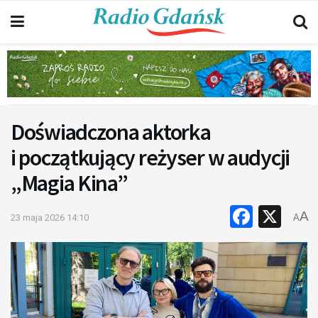
Doświadczona aktorka
i początkujący reżyser w audycji
„Magia Kina”
Faceb
X
A
23 maja 2026 14:10
A