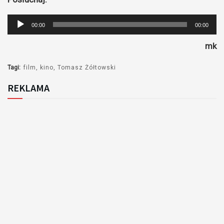
Odtwarzacz
00:00
00:00
plików
mk
dźwiękowych
Tagi:
film
kino
Tomasz Żółtowski
REKLAMA