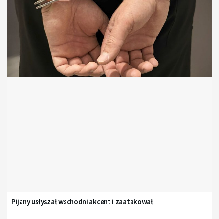
Pijany usłyszał wschodni akcent i zaatakował