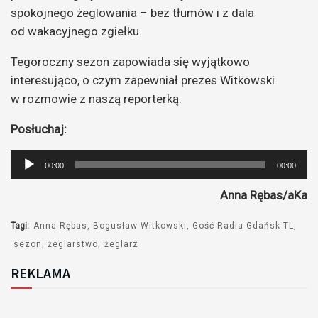
spokojnego żeglowania – bez tłumów i z dala
od wakacyjnego zgiełku.
Tegoroczny sezon zapowiada się wyjątkowo
interesująco, o czym zapewniał prezes Witkowski
w rozmowie z naszą reporterką.
Posłuchaj:
Odtwarzacz
00:00
00:00
plików
Anna Rębas/aKa
dźwiękowych
Tagi:
Anna Rębas
Bogusław Witkowski
Gość Radia Gdańsk TL
sezon
żeglarstwo
żeglarz
REKLAMA