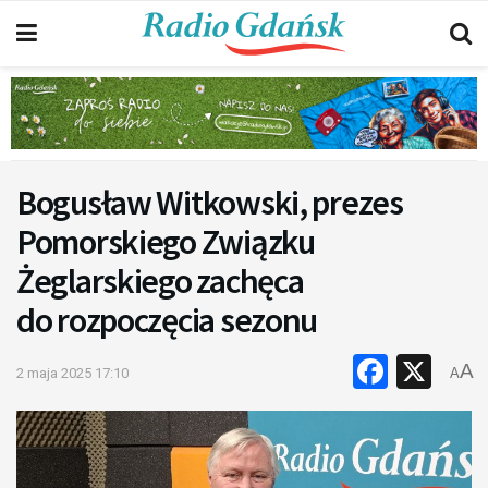
Bogusław Witkowski, prezes
Pomorskiego Związku
Żeglarskiego zachęca
do rozpoczęcia sezonu
Faceb
X
A
2 maja 2025 17:10
A